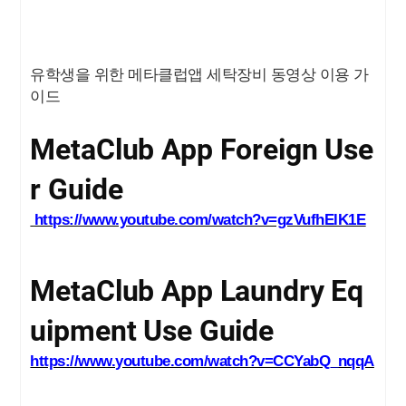
유학생을 위한 메타클럽앱 세탁장비 동영상 이용 가
이드
MetaClub App Foreign Use
r Guide
https://www.youtube.com/watch?v=gzVufhElK1E
MetaClub App Laundry Eq
uipment Use Guide
https://www.youtube.com/watch?v=CCYabQ_nqqA