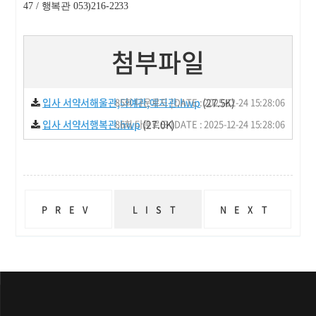
47 / 행복관 053)216-2233
첨부파일
입사 서약서해울관,다예관,예지관.hwp
85회 다운로드 | DATE : 2025-12-24 15:28:06
(27.5K)
입사 서약서행복관.hwp
86회 다운로드 | DATE : 2025-12-24 15:28:06
(27.0K)
PREV
LIST
NEXT
2026년 신입생(수시 합격자) 기숙사 실 추첨 결과안내
[신입생] 2026년 1학기 관생 모집일정 안내