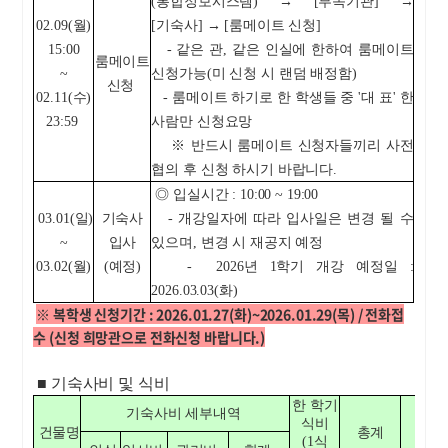
(통합정보시스템) → [부속기관] →
02.09(월)
[기숙사] → [룸메이트 신청]
15:00
- 같은 관, 같은 인실에 한하여 룸메이트
룸메이트
~
신청가능(미 신청 시 랜덤 배정함)
신청
02.11(수)
- 룸메이트 하기로 한 학생들 중 '대 표' 한
23:59
사람만 신청요망
※ 반드시 룸메이트 신청자들끼리 사전
협의 후 신청 하시기 바랍니다.
◎ 입실시간 : 10:00 ~ 19:00
03.01(일)
기숙사
- 개강일자에 따라 입사일은 변경 될 수
~
입사
있으며, 변경 시 재공지 예정
03.02(월)
(예정)
- 2026년 1학기 개강 예정일 :
2026.03.03(화)
※ 복학생 신청기간 : 2026.01.27(화)~2026.01.29(목) / 전화접
수 (신청 희망관으로 전화신청 바랍니다.)
■ 기숙사비 및 식비
한 학기
기숙사비 세부내역
식비
건물명
총계
(1식