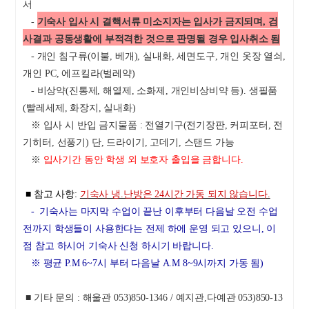
서
-
기숙사 입사 시 결핵서류 미소지자는 입사가 금지되며, 검
사결과 공동생활에 부적격한 것으로 판명될 경우 입사취소 됨
- 개인 침구류(이불, 베개), 실내화, 세면도구, 개인 옷장 열쇠,
개인 PC, 에프킬라(벌레약)
- 비상약(진통제, 해열제, 소화제, 개인비상비약 등). 생필품
(빨레세제, 화장지, 실내화)
※ 입사 시 반입 금지물품 : 전열기구(전기장판, 커피포터, 전
기히터, 선풍기) 단, 드라이기, 고데기, 스탠드 가능
※
입사기간 동안 학생 외 보호자 출입을 금합니다.
■ 참고 사항:
기숙사 냉.난방은 24시간 가동 되지 않습니다.
- 기숙사는 마지막 수업이 끝난 이후부터 다음날 오전 수업
전까지 학생들이 사용한다는 전제 하에 운영 되고 있으니, 이
점 참고 하시어 기숙사 신청 하시기 바랍니다.
※
평균 P.M 6~7시 부터 다음날 A.M 8~9시까지 가동 됨)
■ 기타 문의 : 해울관 053)850-1346 / 예지관,다예관 053)850-13