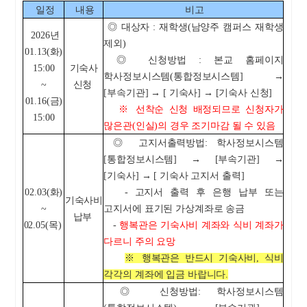
일정
내용
비고
◎ 대상자 : 재학생(남양주 캠퍼스 재학생
2026년
제외)
01.13(화)
◎ 신청방법 : 본교 홈페이지
15:00
기숙사
학사정보시스템(통합정보시스템] →
~
신청
[부속기관]
→ [
기숙사] → [기숙사 신청]
01.16(금)
※ 선착순 신청 배정되므로 신청자가
15:00
많은관(인실)의 경우 조기마감 될 수 있음
◎ 고지서출력방법: 학사정보시스템
[통합정보시스템] → [부속기관] →
[기숙사] → [ 기숙사 고지서 출력]
02.03(화)
- 고지서 출력 후 은행 납부 또는
기숙사비
~
고지서에 표기된 가상계좌로 송금
납부
02.05(목)
-
행복관은 기숙사비 계좌와 식비 계좌가
다르니 주의 요망
※ 행복관은 반드시 기숙사비, 식비
각각의 계좌에 입금 바랍니다.
◎ 신청방법: 학사정보시스템