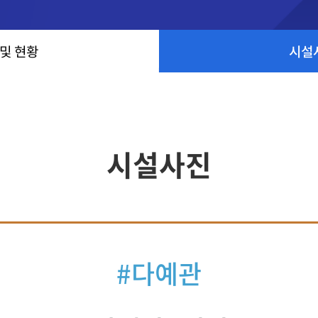
 및 현황
시설
시설사진
#다예관