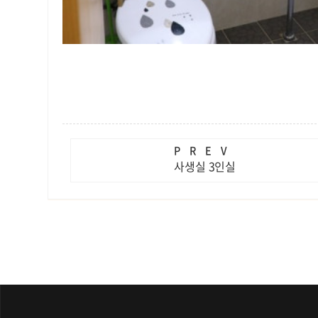
PREV
사생실 3인실