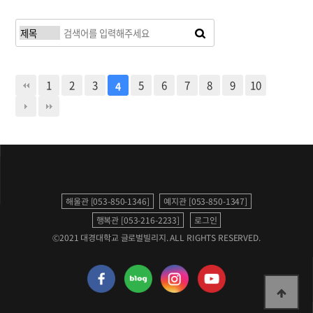
1
2
3
5
6
7
8
9
10
4
해울관 [053-850-1346]
예지관 [053-850-1347]
행복관 [053-216-2233]
로그인
©2021 대경대학교 글로벌빌리지. ALL RIGHTS RESERVED.