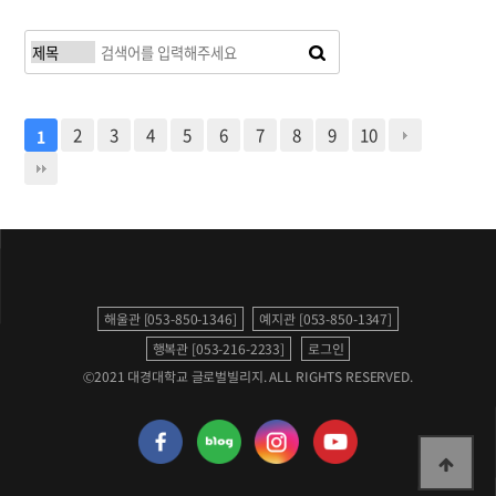
2
3
4
5
6
7
8
9
10
1
해울관 [053-850-1346]
예지관 [053-850-1347]
행복관 [053-216-2233]
로그인
©2021 대경대학교 글로벌빌리지. ALL RIGHTS RESERVED.