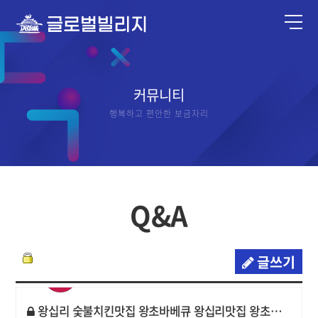
커뮤니티
행복하고 편안한 보금자리
Q&A
글쓰기
왕십리 숯불치킨맛집 왕초바베큐 왕십리맛집 왕초바베큐, 인생 소곱창 바베큐 맛집 인정!